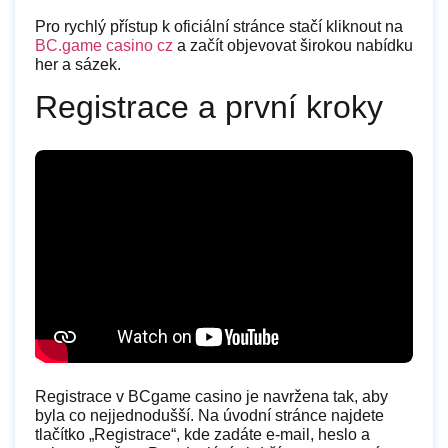
Pro rychlý přístup k oficiální stránce stačí kliknout na
BC.game casino cz
a začít objevovat širokou nabídku
her a sázek.
Registrace a první kroky
Registrace v BCgame casino je navržena tak, aby
byla co nejjednodušší. Na úvodní stránce najdete
tlačítko „Registrace“, kde zadáte e‑mail, heslo a