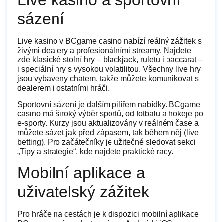
sázení
Live kasino v BCgame casino nabízí reálný zážitek s
živými dealery a profesionálními streamy. Najdete
zde klasické stolní hry – blackjack, ruletu i baccarat –
i speciální hry s vysokou volatilitou. Všechny live hry
jsou vybaveny chatem, takže můžete komunikovat s
dealerem i ostatními hráči.
Sportovní sázení je dalším pilířem nabídky. BCgame
casino má široký výběr sportů, od fotbalu a hokeje po
e‑sporty. Kurzy jsou aktualizovány v reálném čase a
můžete sázet jak před zápasem, tak během něj (live
betting). Pro začátečníky je užitečné sledovat sekci
„Tipy a strategie“, kde najdete praktické rady.
Mobilní aplikace a
uživatelský zážitek
Pro hráče na cestách je k dispozici mobilní aplikace