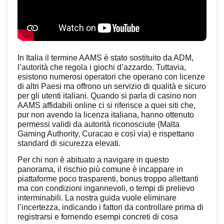
In Italia il termine AAMS è stato sostituito da ADM,
l’autorità che regola i giochi d’azzardo. Tuttavia,
esistono numerosi operatori che operano con licenze
di altri Paesi ma offrono un servizio di qualità e sicuro
per gli utenti italiani. Quando si parla di
casino non
AAMS affidabili online
ci si riferisce a quei siti che,
pur non avendo la licenza italiana, hanno ottenuto
permessi validi da autorità riconosciute (Malta
Gaming Authority, Curacao e così via) e rispettano
standard di sicurezza elevati.
Per chi non è abituato a navigare in questo
panorama, il rischio più comune è incappare in
piattaforme poco trasparenti, bonus troppo allettanti
ma con condizioni ingannevoli, o tempi di prelievo
interminabili. La nostra guida vuole eliminare
l’incertezza, indicando i fattori da controllare prima di
registrarsi e fornendo esempi concreti di cosa