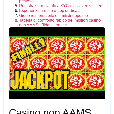
prelievo
Registrazione, verifica KYC e assistenza clienti
Esperienza mobile e app dedicata
Gioco responsabile e limiti di deposito
Tabella di confronto rapido dei migliori casino
non AAMS affidabili online
Casino non AAMS