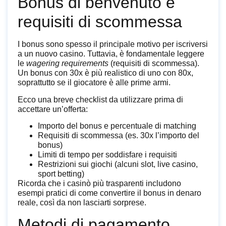
Bonus di benvenuto e
requisiti di scommessa
I bonus sono spesso il principale motivo per iscriversi
a un nuovo casino. Tuttavia, è fondamentale leggere
le
wagering requirements
(requisiti di scommessa).
Un bonus con 30x è più realistico di uno con 80x,
soprattutto se il giocatore è alle prime armi.
Ecco una breve checklist da utilizzare prima di
accettare un’offerta:
Importo del bonus e percentuale di matching
Requisiti di scommessa (es. 30x l’importo del
bonus)
Limiti di tempo per soddisfare i requisiti
Restrizioni sui giochi (alcuni slot, live casino,
sport betting)
Ricorda che i casinò più trasparenti includono
esempi pratici di come convertire il bonus in denaro
reale, così da non lasciarti sorprese.
Metodi di pagamento,