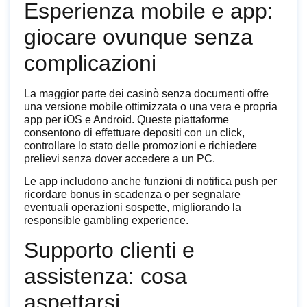
Esperienza mobile e app:
giocare ovunque senza
complicazioni
La maggior parte dei casinò senza documenti offre
una versione mobile ottimizzata o una vera e propria
app per iOS e Android. Queste piattaforme
consentono di effettuare depositi con un click,
controllare lo stato delle promozioni e richiedere
prelievi senza dover accedere a un PC.
Le app includono anche funzioni di notifica push per
ricordare bonus in scadenza o per segnalare
eventuali operazioni sospette, migliorando la
responsible gambling
experience.
Supporto clienti e
assistenza: cosa
aspettarsi