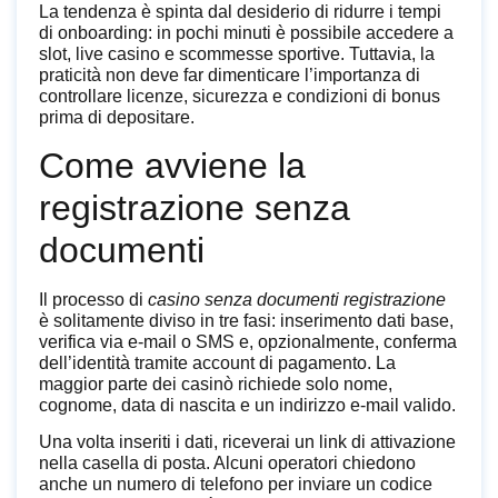
La tendenza è spinta dal desiderio di ridurre i tempi
di onboarding: in pochi minuti è possibile accedere a
slot, live casino e scommesse sportive. Tuttavia, la
praticità non deve far dimenticare l’importanza di
controllare licenze, sicurezza e condizioni di bonus
prima di depositare.
Come avviene la
registrazione senza
documenti
Il processo di
casino senza documenti registrazione
è solitamente diviso in tre fasi: inserimento dati base,
verifica via e‑mail o SMS e, opzionalmente, conferma
dell’identità tramite account di pagamento. La
maggior parte dei casinò richiede solo nome,
cognome, data di nascita e un indirizzo e‑mail valido.
Una volta inseriti i dati, riceverai un link di attivazione
nella casella di posta. Alcuni operatori chiedono
anche un numero di telefono per inviare un codice