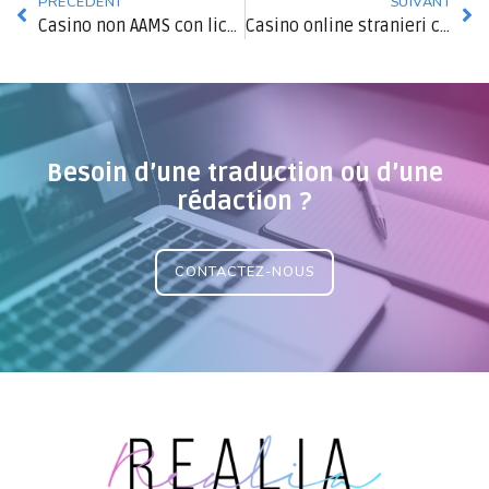
PRÉCÉDENT
SUIVANT
Casino non AAMS con licenza internazionale: guida passo passo alla registrazione
Casino online stranieri con prelievi rapidi: passi e metodi
Besoin d’une traduction ou d’une
rédaction ?
CONTACTEZ-NOUS