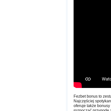
Fezbet bonus to zes
Najczęściej spotykan
oferuje także bonusy
rozpocząć przygodę 