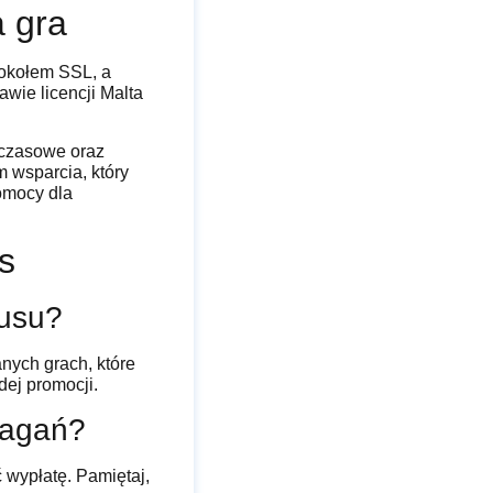
a gra
tokołem SSL, a
awie licencji Malta
, czasowe oraz
 wsparcia, który
omocy dla
s
nusu?
nych grach, które
dej promocji.
magań?
 wypłatę. Pamiętaj,