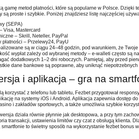
ką gamę metod płatności, które są popularne w Polsce. Dzięki
ty są proste i szybkie. Poniżej znajdziesz listę najczęściej używ
wy (SEPA)
 – Visa, Mastercard
niczne – Skrill, Neteller, PayPal
y płatności – Przelewy24, PayU
alizowane są w ciągu 24–48 godzin, pod warunkiem, że Twoje 
ość wypłat zależy od wybranej metody – e‑walleti często są n
ć dodatkowych 1–2 dni roboczych. Pamiętaj, aby przed pier
ystkie dane bankowe są poprawne, aby uniknąć niepotrzebnych
rsja i aplikacja – gra na smartf
olą korzystać z telefonu lub tabletu, Fezbet przygotował respon
kację na systemy iOS i Android. Aplikacja zapewnia dostęp do c
 casino i zakładów sportowych, a także umożliwia szybkie korzy
wersja działa równie płynnie jak desktopowa, a przy tym zacho
toria transakcji, ustawienia limitów czy czat z obsługą klienta. D
 smartfonie to świetny sposób na wykorzystanie
fezbet bonus
w 