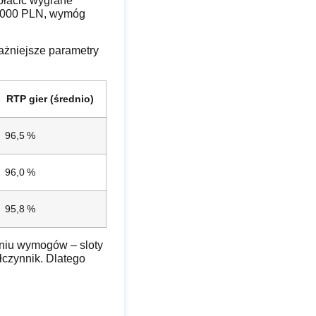
płacić wygrane
 1000 PLN, wymóg
ażniejsze parametry
RTP gier (średnio)
96,5 %
96,0 %
95,8 %
aniu wymogów – sloty
łczynnik. Dlatego