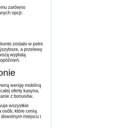
 temu zarówno
anych opcji:
konto zostało w pełni
ajszybsze, a przelewy
wszą wypłatą
 opóźnień.
onie
sywną wersję mobilną
ałej oferty kasyna,
stanie z bonusów.
wuje wszystkie
la osób, które cenią
dowolnym miejscu i