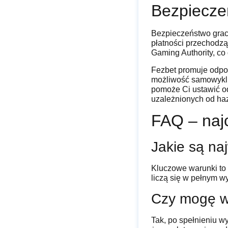
Bezpieczeń
Bezpieczeństwo gracz
płatności przechodzą 
Gaming Authority, co 
Fezbet promuje odpow
możliwość samowykluc
pomoże Ci ustawić od
uzależnionych od ha
FAQ – naj
Jakie są na
Kluczowe warunki to 
liczą się w pełnym w
Czy mogę w
Tak, po spełnieniu w