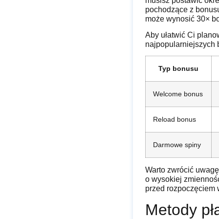
musisz postawić okre
pochodzące z bonus
może wynosić 30× bo
Aby ułatwić Ci plano
najpopularniejszych
Typ bonusu
Welcome bonus
Reload bonus
Darmowe spiny
Warto zwrócić uwagę,
o wysokiej zmiennośc
przed rozpoczęciem wa
Metody pła