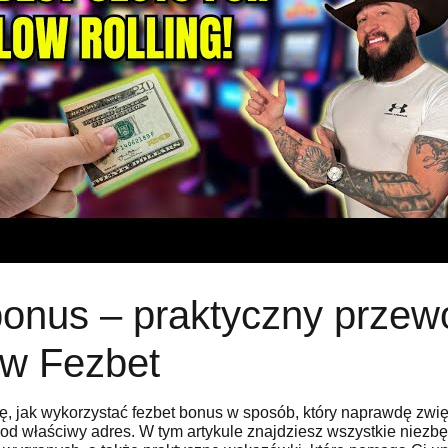
bonus – praktyczny przew
 w Fezbet
ię, jak wykorzystać
fezbet bonus
w sposób, który naprawdę zwi
 pod właściwy adres. W tym artykule znajdziesz wszystkie niezb