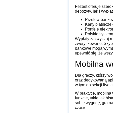
Fezbet oferuje szero
depozyty, jak i wypła
Przelew banko
Karty płatnicze
Portfele elektro
Polskie system
Wypłaty zazwyczaj re
zweryfikowane. Szybk
bankowe mogą wymaga
upewnić się, że wsz
Mobilna we
Dla graczy, którzy w
oraz dedykowaną apli
w tym do sekcji live
W praktyce, mobilna 
funkcje, takie jak his
sobie wygodę, gra na
czasie.