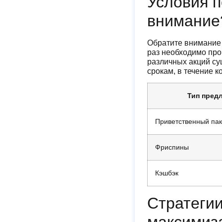
Условия п
внимание
Обратите внимание 
раз необходимо про
различных акций су
срокам, в течение к
Тип пред
Приветственный пак
Фриспины
Кэшбэк
Стратегии