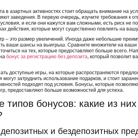
та в азартных активностях стоит обращать внимание на ус
яют заведения. В первую очередь, изучите требования к 
 условия, и если они кажутся вам сложными, есть риск не п
ках действия, которые могут существенно повлиять на вашу
р – это размер увеличений. Иногда даже небольшие преим
ить ваши шансы на выигрыш. Сравните множители на ваши 
точиться на тех, которые предоставляют больше всего. Нап
 на
бонус за регистрацию без депозита
, который позволит в
ать доступные игры, на которые распространяются предло
 могут затруднить использование подарков, и стоит заране
вностей подходят под условия. Бонусы, которые позволяю
гр, предоставляют больше возможностей для успеха.
 типов бонусов: какие из них
?
депозитных и бездепозитных пр