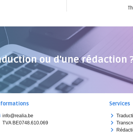
Th
aduction ou d’une rédaction 
nformations
Services
info@realia.be
Traduct
TVA BE0748.610.069
Transcr
Rédact