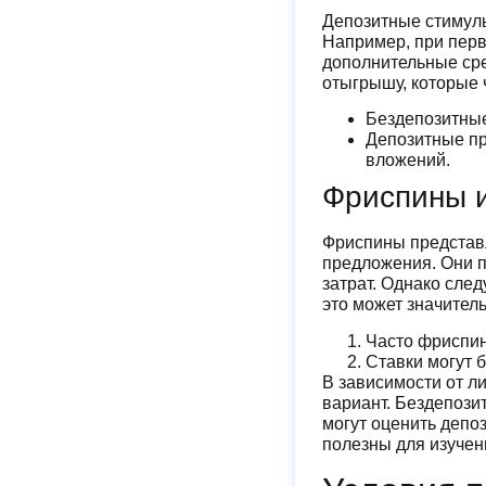
Депозитные стимулы
Например, при перв
дополнительные сре
отыгрышу, которые 
Бездепозитные
Депозитные пр
вложений.
Фриспины 
Фриспины представл
предложения. Они 
затрат. Однако след
это может значител
Часто фриспин
Ставки могут 
В зависимости от л
вариант. Бездепози
могут оценить депо
полезны для изучен