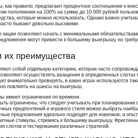
, как правило, предлагают процентное соотношение к вне
ом пополнении на 100% на сумму до 10 000 рублей пользов
дства, которые можно использовать. Однако важно учитыв
часто бывают довольно высокими.
 акции позволяют начать с минимальными обязательствам
едложения могут привести к большему выигрышу, но треб
и их преимущества
яют собой отдельную категорию, которая часто сопровожд
позволяют осуществлять вращения в определенных слотах 
ует внимательно проверять, в каких играх используются так
ьно повлиять на шансы на выигрыш.
ы имеют ограничения по времени.
быть ограничены, что следует учитывать при планировании с
ичных предпочтений и игрового стиля можно выбрать наиб
тные предложения идеально подходят для новичков, а опы
зитные стимулы, стремясь к большему выигрышу. Фриспины
ия слотов и тестирования различных стратегий.