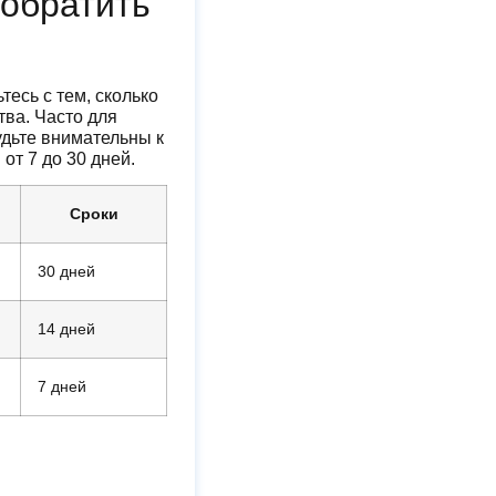
 обратить
есь с тем, сколько
тва. Часто для
удьте внимательны к
от 7 до 30 дней.
Сроки
30 дней
14 дней
7 дней