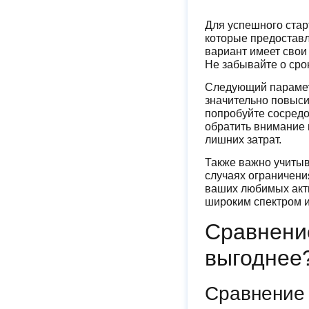
Для успешного стар
которые предоставл
вариант имеет свои
Не забывайте о сро
Следующий парамет
значительно повыс
попробуйте сосредо
обратить внимание
лишних затрат.
Также важно учитыв
случаях ограничения
ваших любимых акти
широким спектром и
Сравнение
выгоднее
Сравнение 