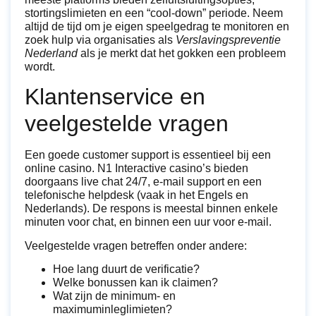
stortingslimieten en een “cool‑down” periode. Neem
altijd de tijd om je eigen speelgedrag te monitoren en
zoek hulp via organisaties als
Verslavingspreventie
Nederland
als je merkt dat het gokken een probleem
wordt.
Klantenservice en
veelgestelde vragen
Een goede
customer support
is essentieel bij een
online casino. N1 Interactive casino’s bieden
doorgaans live chat 24/7, e‑mail support en een
telefonische helpdesk (vaak in het Engels en
Nederlands). De respons is meestal binnen enkele
minuten voor chat, en binnen een uur voor e‑mail.
Veelgestelde vragen betreffen onder andere:
Hoe lang duurt de verificatie?
Welke bonussen kan ik claimen?
Wat zijn de minimum- en
maximuminleglimieten?