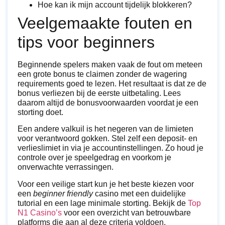
Hoe kan ik mijn account tijdelijk blokkeren?
Veelgemaakte fouten en
tips voor beginners
Beginnende spelers maken vaak de fout om meteen
een grote bonus te claimen zonder de
wagering
requirements
goed te lezen. Het resultaat is dat ze de
bonus verliezen bij de eerste uitbetaling. Lees
daarom altijd de bonusvoorwaarden voordat je een
storting doet.
Een andere valkuil is het negeren van de limieten
voor verantwoord gokken. Stel zelf een deposit‑ en
verlieslimiet in via je accountinstellingen. Zo houd je
controle over je speelgedrag en voorkom je
onverwachte verrassingen.
Voor een veilige start kun je het beste kiezen voor
een
beginner friendly
casino met een duidelijke
tutorial en een lage minimale storting. Bekijk de
Top
N1 Casino’s
voor een overzicht van betrouwbare
platforms die aan al deze criteria voldoen.