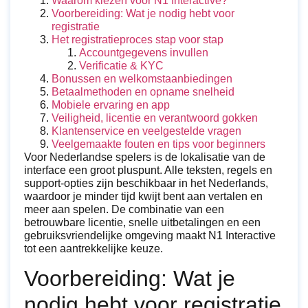
Waarom kiezen voor N1 Interactive?
Voorbereiding: Wat je nodig hebt voor
registratie
Het registratieproces stap voor stap
Accountgegevens invullen
Verificatie & KYC
Bonussen en welkomstaanbiedingen
Betaalmethoden en opname snelheid
Mobiele ervaring en app
Veiligheid, licentie en verantwoord gokken
Klantenservice en veelgestelde vragen
Veelgemaakte fouten en tips voor beginners
Voor Nederlandse spelers is de lokalisatie van de
interface een groot pluspunt. Alle teksten, regels en
support‑opties zijn beschikbaar in het Nederlands,
waardoor je minder tijd kwijt bent aan vertalen en
meer aan spelen. De combinatie van een
betrouwbare licentie, snelle uitbetalingen en een
gebruiksvriendelijke omgeving maakt N1 Interactive
tot een aantrekkelijke keuze.
Voorbereiding: Wat je
nodig hebt voor registratie