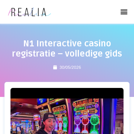
N1 Interactive casino
registratie – volledige gids
30/05/2026