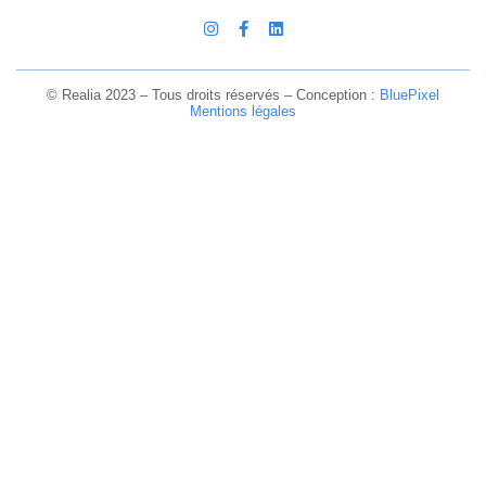
© Realia 2023 – Tous droits réservés – Conception :
Blue
Pixel
Mentions légales