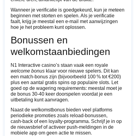
Wanneer je verificatie is goedgekeurd, kun je meteen
beginnen met storten en spelen. Als je verificatie
faalt, krijg je meestal een e‑mail met aanwijzingen
hoe je het probleem kunt oplossen.
Bonussen en
welkomstaanbiedingen
N1 Interactive casino’s staan vaak een royale
welcome bonus
klaar voor nieuwe spelers. Dit kan
een match‑bonus zijn (bijvoorbeeld 100 % tot €200)
plus een aantal gratis spins op populaire slots. Let
goed op de
wagering requirements
: meestal moet je
de bonus 30‑40 keer doorspelen voordat je een
uitbetaling kunt aanvragen.
Naast de welkomstbonus bieden veel platforms
periodieke promoties zoals reload‑bonussen,
cash‑back of een loyalty‑programma. Schrijf je in op
de nieuwsbrief of activeer push‑meldingen in de
mobiele app om geen actie te missen.