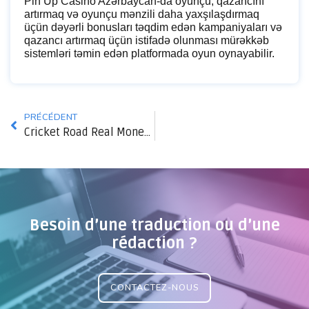
Pin Up Casino Azərbaycan-da oyunçu, qazancını
artırmaq və oyunçu mənzili daha yaxşılaşdırmaq
üçün dəyərli bonusları təqdim edən kampaniyaları və
qazancı artırmaq üçün istifadə olunması mürəkkəb
sistemləri təmin edən platformada oyun oynayabilir.
PRÉCÉDENT
Cricket Road Real Money in India – Full Guide for Players
Besoin d’une traduction ou d’une
rédaction ?
CONTACTEZ-NOUS