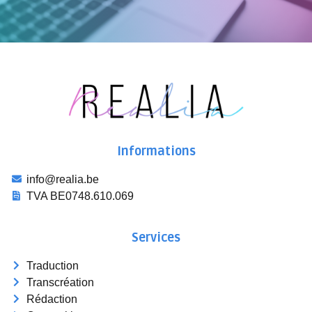
Informations
info@realia.be
TVA BE0748.610.069
Services
Traduction
Transcréation
Rédaction