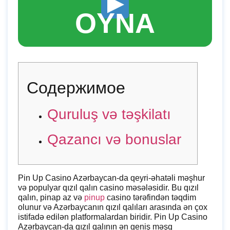
OYNA
Содержимое
Quruluş və təşkilatı
Qazancı və bonuslar
Pin Up Casino Azərbaycan-da qeyri-əhatəli məşhur
və populyar qızıl qalın casino məsələsidir. Bu qızıl
qalın, pinap az və
pinup
casino tərəfindən təqdim
olunur və Azərbaycanın qızıl qalıları arasında ən çox
istifadə edilən platformalardan biridir. Pin Up Casino
Azərbaycan-da qızıl qalının ən geniş məşq