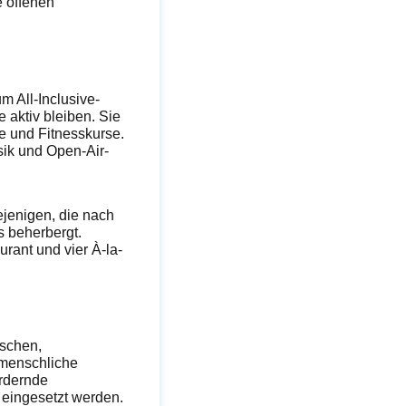
e offenen
m All-Inclusive-
 aktiv bleiben. Sie
e und Fitnesskurse.
sik und Open-Air-
ejenigen, die nach
 beherbergt.
rant und vier À-la-
ischen,
 menschliche
ördernde
eingesetzt werden.