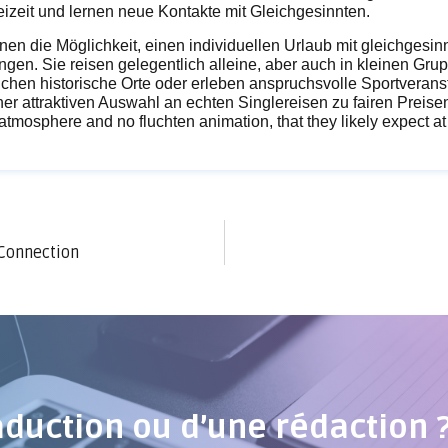
eizeit und lernen neue Kontakte mit Gleichgesinnten.
hnen die Möglichkeit, einen individuellen Urlaub mit gleichgesi
gen. Sie reisen gelegentlich alleine, aber auch in kleinen G
uchen historische Orte oder erleben anspruchsvolle Sportverans
iner attraktiven Auswahl an echten Singlereisen zu fairen Preisen
mosphere and no fluchten animation, that they likely expect at
 Connection
aduction ou d’une rédaction 