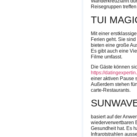
Wanderkreuzfahrt dur
Reisegruppen treffen
TUI MAGI
Mit einer erstklassig
Ferien geht. Sie sind
bieten eine große Au
Es gibt auch eine Vi
Filme umfasst.
Die Gäste können sic
https://datingexpertin
einer aktiven Pause
Außerdem stehen fünf
carte-Restaurants.
SUNWAVE
basiert auf der Anwe
wiederverwertbaren 
Gesundheit hat. Es h
Infrarotstrahlen au