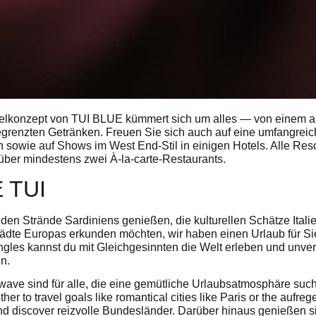
otelkonzept von TUI BLUE kümmert sich um alles — von einem
begrenzten Getränken. Freuen Sie sich auch auf eine umfangrei
en sowie auf Shows im West End-Stil in einigen Hotels. Alle Reso
über mindestens zwei À-la-carte-Restaurants.
 TUI
den Strände Sardiniens genießen, die kulturellen Schätze Ital
tädte Europas erkunden möchten, wir haben einen Urlaub für Si
ngles kannst du mit Gleichgesinnten die Welt erleben und unve
n.
wave sind für alle, die eine gemütliche Urlaubsatmosphäre such
ther to travel goals like romantical cities like Paris or the aufr
d discover reizvolle Bundesländer. Darüber hinaus genießen sie