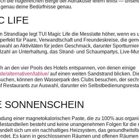
ch die hügelreichen Berge der Adriakuste feiern willst — unser
 genau deine Bedürfnisse genau.
C LIFE
en Strandlage legt TUI Magic Life die Messlatte höher, wenn es u
 perfekt für Paare, Verwandtschaft und Freundeskreise, die gerne
swahl an Aktivitäten für jeden Geschmack, darunter Sportturnier
elzahl an Unterhaltung, das Strand- und Schaumpartys, Live-Mu
h an den vier Pools des Hotels entspannen, von denen einige
.de/alternativen/lablue/
auf einen weiten Sandstrand blicken. Di
 suchen, können den Wasserpark des Clubs besuchen, der sechs
 Restaurants zur Auswahl, darunter ein Selbstbedienungsrestau
 SONNENSCHEIN
ndung einer magnetokalorischen Paste, die zu 100% aus organ
Bestandteilen besteht und keine unangenehmen Folgen für die
andelt sich um ein nachhaltiges Heizsystem, das gesundheitsf
ssendet. Es kann in geschlossenen Räumen und offenen Räumen 