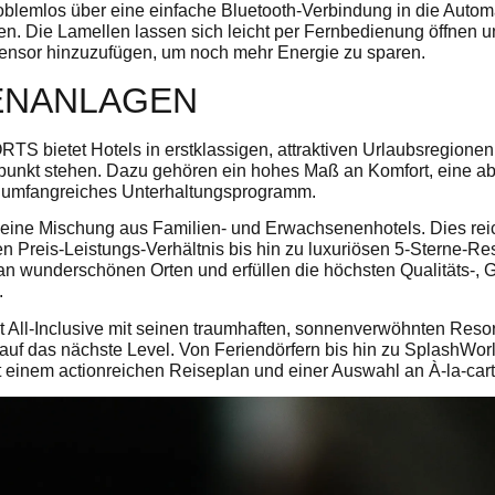
roblemlos über eine einfache Bluetooth-Verbindung in die Auto
en. Die Lamellen lassen sich leicht per Fernbedienung öffnen un
ensor hinzuzufügen, um noch mehr Energie zu sparen.
IENANLAGEN
S bietet Hotels in erstklassigen, attraktiven Urlaubsregionen,
lpunkt stehen. Dazu gehören ein hohes Maß an Komfort, eine 
 umfangreiches Unterhaltungsprogramm.
 eine Mischung aus Familien- und Erwachsenenhotels. Dies rei
n Preis-Leistungs-Verhältnis bis hin zu luxuriösen 5-Sterne-Res
an wunderschönen Orten und erfüllen die höchsten Qualitäts-, 
.
All-Inclusive mit seinen traumhaften, sonnenverwöhnten Resor
auf das nächste Level. Von Feriendörfern bis hin zu SplashWor
t einem actionreichen Reiseplan und einer Auswahl an À-la-car