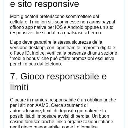
e sito responsive
Molti giocatori preferiscono scommettere dal
cellulare. I migliori
siti scommesse non aams paypal
offrono app native per iOS e Android oppure un sito
responsive che si adatta a qualsiasi schermo.
L’app deve garantire la stessa sicurezza della
versione desktop, con login tramite impronta digitale
o Face ID. Inoltre, verifica la presenza di una sezione
“mobile bonus” che può offrire promozioni esclusive
per chi gioca dal telefono.
7. Gioco responsabile e
limiti
Giocare in maniera responsabile è un obbligo anche
per i siti non AAMS. Cerca strumenti di
autoesclusione, limiti di deposito giornalieri e la
possibilità di impostare avvisi di perdita. Un buon
casino fornisce anche link a organizzazioni italiane
per il gioco responsabile, come Lottomatica