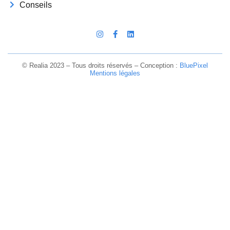
Conseils
© Realia 2023 – Tous droits réservés – Conception :
Blue
Pixel
Mentions légales