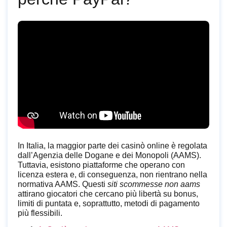
In Italia, la maggior parte dei casinò online è regolata
dall’Agenzia delle Dogane e dei Monopoli (AAMS).
Tuttavia, esistono piattaforme che operano con
licenza estera e, di conseguenza, non rientrano nella
normativa AAMS. Questi
siti scommesse non aams
attirano giocatori che cercano più libertà su bonus,
limiti di puntata e, soprattutto, metodi di pagamento
più flessibili.