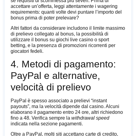
sé requisiti di scommessa più severi. Prima di
accettare un’offerta, leggi attentamente i
wagering
requirements
: quanti volte devi puntare l’importo del
bonus prima di poter prelevare?
Altri fattori da considerare includono il limite massimo
di prelievo collegato al bonus, la possibilità di
utilizzare il bonus su giochi live casino o sport
betting, e la presenza di promozioni ricorrenti per
giocatori fedeli.
4. Metodi di pagamento:
PayPal e alternative,
velocità di prelievo
PayPal è spesso associato a prelievi “instant
payouts”, ma la velocità dipende dal casino. Alcuni
elaborano il pagamento entro 24 ore, altri richiedono
fino a 48. Verifica sempre la
withdrawal speed
indicata nella sezione pagamenti.
Oltre a PayPal, molti siti accettano carte di credito,