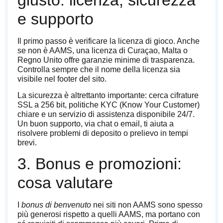
e supporto
Il primo passo è verificare la licenza di gioco. Anche
se non è AAMS, una licenza di Curaçao, Malta o
Regno Unito offre garanzie minime di trasparenza.
Controlla sempre che il nome della licenza sia
visibile nel footer del sito.
La sicurezza è altrettanto importante: cerca cifrature
SSL a 256 bit, politiche KYC (Know Your Customer)
chiare e un servizio di assistenza disponibile 24/7.
Un buon supporto, via chat o email, ti aiuta a
risolvere problemi di deposito o prelievo in tempi
brevi.
3. Bonus e promozioni:
cosa valutare
I
bonus di benvenuto
nei siti non AAMS sono spesso
più generosi rispetto a quelli AAMS, ma portano con