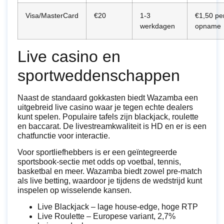
Visa/MasterCard
€20
1‑3
€1,50 pe
werkdagen
opname
Live casino en
sportweddenschappen
Naast de standaard gokkasten biedt Wazamba een
uitgebreid live casino waar je tegen echte dealers
kunt spelen. Populaire tafels zijn blackjack, roulette
en baccarat. De livestreamkwaliteit is HD en er is een
chatfunctie voor interactie.
Voor sportliefhebbers is er een geïntegreerde
sportsbook‑sectie met odds op voetbal, tennis,
basketbal en meer. Wazamba biedt zowel pre‑match
als live betting, waardoor je tijdens de wedstrijd kunt
inspelen op wisselende kansen.
Live Blackjack – lage house‑edge, hoge RTP
Live Roulette – Europese variant, 2,7%