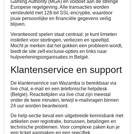
Gaming Authority (MGA) en voldoet aan de strenge
Europese regelgeving. Alle transacties worden
versleuteld met 128‑bit SSL‑encryptie, waardoor
jouw persoonlijke en financiële gegevens veilig
blijven.
Verantwoord spelen staat centraal: je kunt limieten
instellen voor stortingen, verliezen en speeltijd.
Mocht je merken dat het gokken een probleem wordt,
biedt de site zelf‑exclusie‑opties en links naar
hulpverleningsorganisaties in België.
Klantenservice en support
De klantenservice van Wazamba is bereikbaar via
live chat, e‑mail en een telefonische helpdesk
(België). Reactietijden via live chat zijn meestal
onder de twee minuten, terwijl e‑mailvragen binnen
24 uur worden beantwoord.
De help‑sectie bevat een uitgebreide kennisbank met
artikelen over registratie, bonussen, betalingen en
technische problemen. Voor complexe zaken kun je
een ticket aanmaken en een specifiek