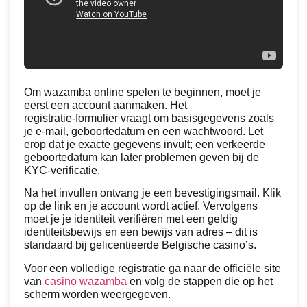
Om
wazamba online spelen
te beginnen, moet je
eerst een account aanmaken. Het
registratie‑formulier vraagt om basisgegevens zoals
je e‑mail, geboortedatum en een wachtwoord. Let
erop dat je exacte gegevens invult; een verkeerde
geboortedatum kan later problemen geven bij de
KYC‑verificatie.
Na het invullen ontvang je een bevestigingsmail. Klik
op de link en je account wordt actief. Vervolgens
moet je je identiteit verifiëren met een geldig
identiteitsbewijs en een bewijs van adres – dit is
standaard bij gelicentieerde Belgische casino’s.
Voor een volledige registratie ga naar de officiële site
van
casino wazamba
en volg de stappen die op het
scherm worden weergegeven.