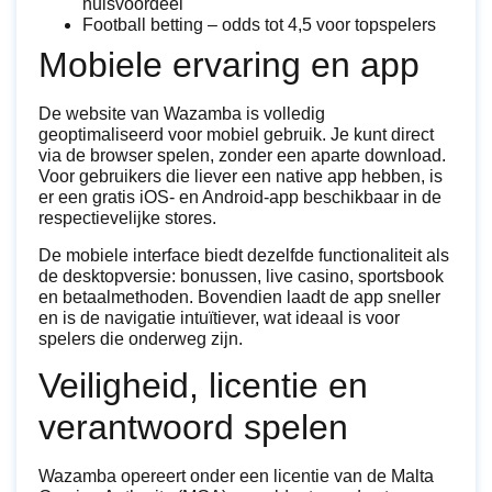
huisvoordeel
Football betting – odds tot 4,5 voor topspelers
Mobiele ervaring en app
De website van Wazamba is volledig
geoptimaliseerd voor mobiel gebruik. Je kunt direct
via de browser spelen, zonder een aparte download.
Voor gebruikers die liever een native app hebben, is
er een gratis iOS‑ en Android‑app beschikbaar in de
respectievelijke stores.
De mobiele interface biedt dezelfde functionaliteit als
de desktopversie: bonussen, live casino, sportsbook
en betaalmethoden. Bovendien laadt de app sneller
en is de navigatie intuïtiever, wat ideaal is voor
spelers die onderweg zijn.
Veiligheid, licentie en
verantwoord spelen
Wazamba opereert onder een licentie van de Malta