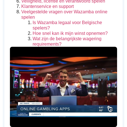
Veiligheid, licentie en verantwoord spelen
Klantenservice en support
Veelgestelde vragen over Wazamba online
spelen
Is Wazamba legaal voor Belgische
spelers?
Hoe snel kan ik mijn winst opnemen?
Wat zijn de belangrijkste wagering
requirements?