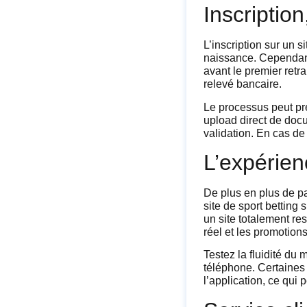
Inscription
L’inscription sur un 
naissance. Cependant
avant le premier retra
relevé bancaire.
Le processus peut pre
upload direct de docu
validation. En cas de 
L’expérien
De plus en plus de pa
site de sport betting
un site totalement re
réel et les promotions
Testez la fluidité du 
téléphone. Certaines
l’application, ce qui