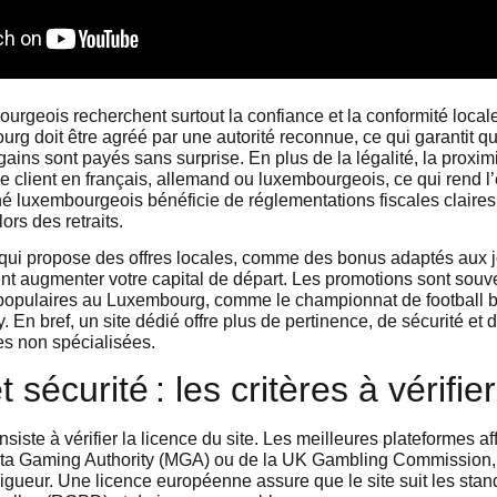
urgeois recherchent surtout la confiance et la conformité locale
urg doit être agréé par une autorité reconnue, ce qui garantit q
gains sont payés sans surprise. En plus de la légalité, la proximi
e client en français, allemand ou luxembourgeois, ce qui rend l
ché luxembourgeois bénéficie de réglementations fiscales claires,
ors des retraits.
 qui propose des offres locales, comme des bonus adaptés aux 
t augmenter votre capital de départ. Les promotions sont souve
populaires au Luxembourg, comme le championnat de football b
. En bref, un site dédié offre plus de pertinence, de sécurité et
es non spécialisées.
 sécurité : les critères à vérifier
siste à vérifier la licence du site. Les meilleures plateformes af
lta Gaming Authority (MGA) ou de la UK Gambling Commission, 
igueur. Une licence européenne assure que le site suit les stan