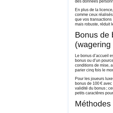
des données personn
En plus de la licence
comme ceux réalisés 
que vos transactions 
mais robuste, réduit 
Bonus de 
(wagering
Le bonus d’accueil est
bonus ou d’un pource
conditions de mise, a
parier cinq fois le mo
Pour les joueurs luxe
bonus de 100 € avec 
validité du bonus ; ce
petits caractères pou
Méthodes d