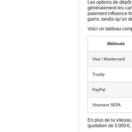
Les options de dépôt 
généralement les cart
paiement influence for
gains, tandis qu’un dé
Voici un tableau comp
Méthode
Visa / Mastercard
Trustly
PayPal
Virement SEPA
En plus de la vitesse,
quotidien de 5 000 €, 