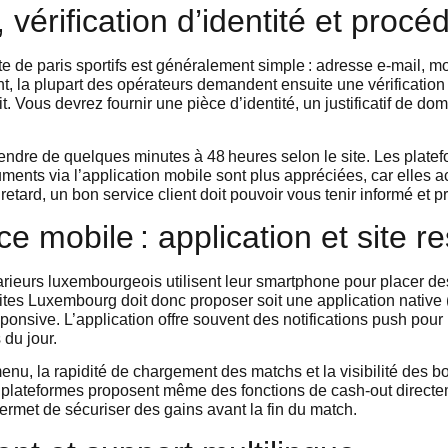
, vérification d’identité et pro
site de paris sportifs est généralement simple : adresse e‑mail, m
, la plupart des opérateurs demandent ensuite une vérification 
it. Vous devrez fournir une pièce d’identité, un justificatif de dom
ndre de quelques minutes à 48 heures selon le site. Les platefo
ments via l’application mobile sont plus appréciées, car elles a
retard, un bon service client doit pouvoir vous tenir informé et 
ce mobile : application et site r
rieurs luxembourgeois utilisent leur smartphone pour placer de
 sites Luxembourg doit donc proposer soit une application native 
sponsive. L’application offre souvent des notifications push pour
 du jour.
menu, la rapidité de chargement des matchs et la visibilité des b
 plateformes proposent même des fonctions de cash‑out direct
 permet de sécuriser des gains avant la fin du match.